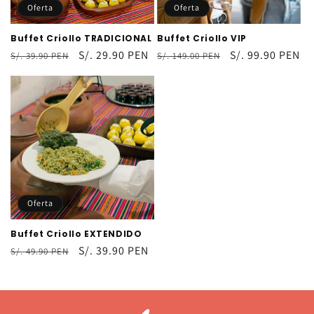
n
Oferta
Oferta
:
Buffet Criollo TRADICIONAL
Buffet Criollo VIP
Precio
Precio
S/. 29.90 PEN
Precio
Precio
S/. 99.90 PEN
S/. 39.90 PEN
S/. 149.00 PEN
habitual
de
habitual
de
oferta
oferta
Oferta
Buffet Criollo EXTENDIDO
Precio
Precio
S/. 39.90 PEN
S/. 49.90 PEN
habitual
de
oferta