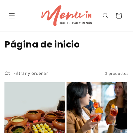
Ir
directamente
al contenido
Carrito
C
Página de inicio
o
l
Filtrar y ordenar
3 productos
e
c
c
i
ó